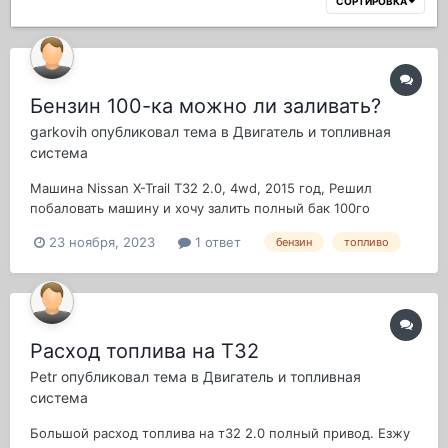
СОРТИРОВКА
Бензин 100-ка можно ли заливать?
garkovih
опубликовал тема в
Двигатель и топливная
система
Машина Nissan X-Trail T32 2.0, 4wd, 2015 год, Решил
побаловать машину и хочу залить полный бак 100го
бензина субару от сотки всегда прям кайфовала... В нисан
23 ноября, 2023
1 ответ
бензин
топливо
вообще можно залить 100ку или нельзя этого делать ?
Расход топлива на Т32
Petr
опубликовал тема в
Двигатель и топливная
система
Большой расход топлива на т32 2.0 полный привод. Езжу