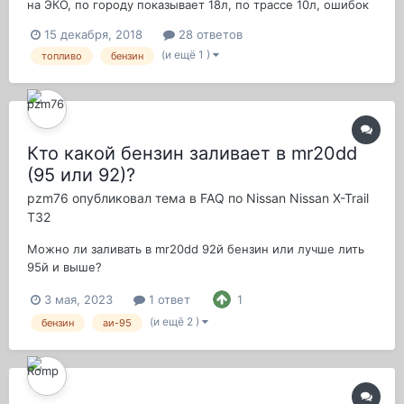
на ЭКО, по городу показывает 18л, по трассе 10л, ошибок
никаких не показывает. Подскажите в чём может быть
15 декабря, 2018
28 ответов
проблема?
(и ещё 1 )
топливо
бензин
Кто какой бензин заливает в mr20dd
(95 или 92)?
pzm76
опубликовал тема в
FAQ по Nissan Nissan X-Trail
T32
Можно ли заливать в mr20dd 92й бензин или лучше лить
95й и выше?
3 мая, 2023
1 ответ
1
(и ещё 2 )
бензин
аи-95