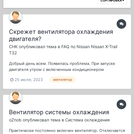
СОРТИРОВКА
Скрежет вентилятора охлаждения
двигателя?
СНК
опубликовал тема в
FAQ по Nissan Nissan X-Trail
T32
Добрый день всем. Появилась проблема. При запуске
двигателя утром с включенным кондиционером
появляется "скрежет - писк". Опытным путём выявил, что
25 июля, 2023
вентилятор
скорее всего исходит от вентилятора охлаждения
двигателя. Так как этот звук пропадает, если выключить
кондиционер (вентилятор тоже остановится) и по...
Вентилятор системы охлаждения
oZnob
опубликовал тема в
Система охлаждения
Практически постоянно включен вентилятор. Отключается