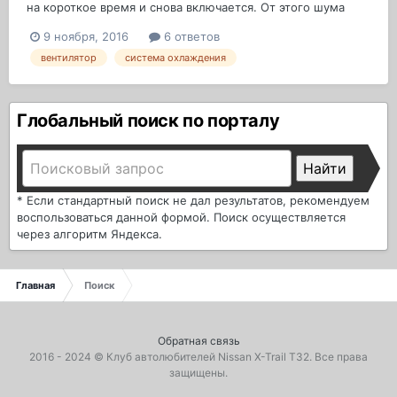
на короткое время и снова включается. От этого шума
уже крышу сносит. Уровень тосола в норме. Масло тоже.
9 ноября, 2016
6 ответов
Перегрева двигателя тоже не наблюдается. Температура
вентилятор
система охлаждения
на панели приборов в норме. Местные гаражные спецы
подключили авто к компу, комп ошибок...
Глобальный поиск по порталу
* Если стандартный поиск не дал результатов, рекомендуем
воспользоваться данной формой. Поиск осуществляется
через алгоритм Яндекса.
Главная
Поиск
Обратная связь
2016 - 2024 ©
Клуб автолюбителей Nissan X-Trail T32
. Все права
защищены.