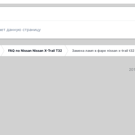
ает данную страницу
FAQ по Nissan Nissan X-Trail T32
Замена ламп в фаре nissan x-trail t32
20