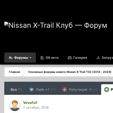
Форумы
Об авто
Галерея
Загру
Главная
Основные форумы нового Nissan X-Trail T32 (2014 - 2024)
Все
(1)
Лайк +1
(0)
Репутация -1
(0)
Р
VovaTuf
7 октября, 2018