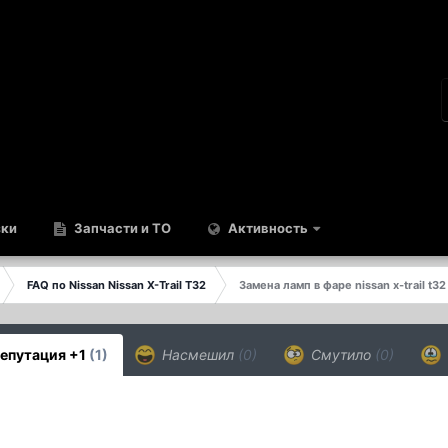
зки
Запчасти и ТО
Активность
FAQ по Nissan Nissan X-Trail T32
Замена ламп в фаре nissan x-trail t32
епутация +1
(1)
Насмешил
(0)
Смутило
(0)