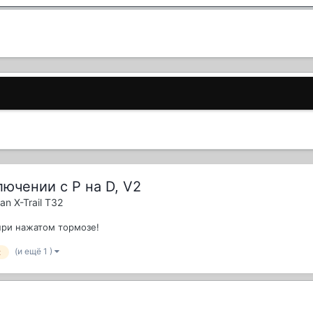
ючении с P на D, V2
an X-Trail T32
при нажатом тормозе!
(и ещё 1 )
t