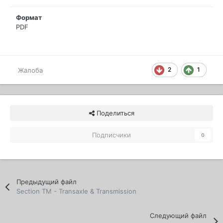
Формат
PDF
2
1
Жалоба
Поделиться
Подписчики
0
Предыдущий файл
Section TM - Transaxle & Transmission
Следующий файл