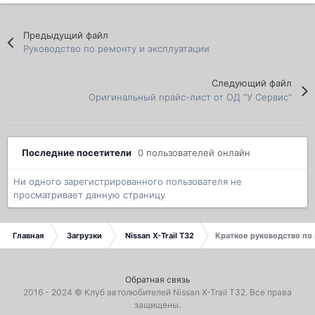
Предыдущий файл
Руководство по ремонту и эксплуатации
Следующий файл
Оригинальный прайс-лист от ОД "У Сервис"
Последние посетители
0 пользователей онлайн
Ни одного зарегистрированного пользователя не
просматривает данную страницу
Главная
Загрузки
Nissan X-Trail T32
Краткое руководство по
Обратная связь
2016 - 2024 ©
Клуб автолюбителей Nissan X-Trail T32
. Все права
защищены.